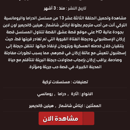
تاريخ النشر :
منذ : 3 أشهر
مشاهدة وتحميل الحلقة الثالثة عشر 13 من مسلسل الدراما والرومانسية
التركي أنت من أحب مترجم بطولة ايتاش شاشماز , هيلين كانديمير اون لاين
بجودة عالية HD علي موقع قصة عشق القصة تتناول المسلسل قصة
إركان الإسطنبولي وديجلة الفتاة القروية التي لم تغادر قريتها قط، حيث
يلتقيان خلال خدمته العسكرية ويتزوجان لإنقاذ حياتها. تنتقل ديجلة إلى
إسطنبول لتعيش مع عائلة إركان في قصرهم، مما يسبب تطورات مفاجئة
وصادمة. يراقب إركان بإعجاب محاولات ديجلة البريئة للتأقلم مع حياة
المدينة الكبيرة، في قصة حب جريئة ومؤثرة.
تصنيفات :
مسلسلات تركية
الانواع :
اثارة
دراما
رومانسي
الممثلين :
ايتاش شاشماز
هيلين كانديمير
مشاهدة الان