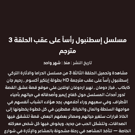
مسلسل إسطنبول رأساً على عقب الحلقة 3
مترجم
تاريخ النشر :
منذ : شهر واحد
مشاهدة وتحميل الحلقة الثالثة 3 من مسلسل الدراما والاثارة التركي
إسطنبول رأساً على عقب مترجمة HD بطولة إيلكير أكسوم , رحيم جان
كابكاب , فياز دومان , نهير اردوغان اونلاين علي موقع قصة عشق القصة
تدور أحداث المسلسل حول كفاح إيمير وأصدقائه في حياتهم بأحياء
الأطراف. وفي سعيهم وراء أحلامهم، يجد هؤلاء الشباب أنفسهم في
مواجهة السلطة والمال والخيانة، مضطرين في كل خطوة يخطونها إلى
اتخاذ قرارات ستغير حياتهم ومصائر بعضهم البعض. قصة تتشقق فيها
الصداقات، وتتشكل الحب من جديد، ويخوض فيها كل شخص معركته
الخاصة — لتأخذ المشاهد في رحلة مشحونة بالمشاعر والإثارة في شوارع