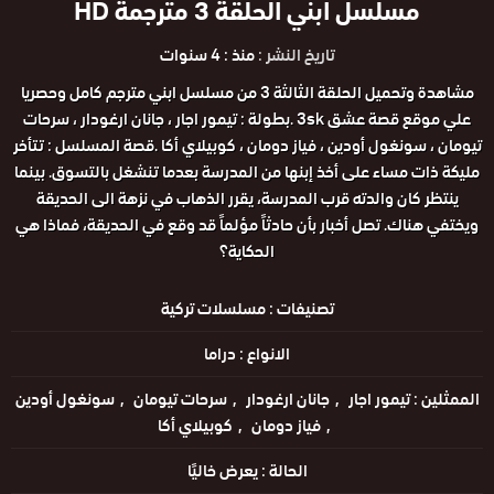
مسلسل ابني الحلقة 3 مترجمة HD
تاريخ النشر :
منذ : 4 سنوات
مشاهدة وتحميل الحلقة الثالثة 3 من مسلسل ابني مترجم كامل وحصريا
علي موقع قصة عشق 3sk .بطولة : تيمور اجار ، جانان ارغودار ، سرحات
تيومان ، سونغول أودين ، فياز دومان ، كوبيلاي أكا .قصة المسلسل : تتأخر
مليكة ذات مساء على أخذ إبنها من المدرسة بعدما تنشغل بالتسوق. بينما
ينتظر كان والدته قرب المدرسة، يقرر الذهاب في نزهة الى الحديقة
ويختفي هناك. تصل أخبار بأن حادثاً مؤلماً قد وقع في الحديقة، فماذا هي
الحكاية؟
تصنيفات :
مسلسلات تركية
الانواع :
دراما
الممثلين :
تيمور اجار
جانان ارغودار
سرحات تيومان
سونغول أودين
فياز دومان
كوبيلاي أكا
الحالة :
يعرض خاليًا