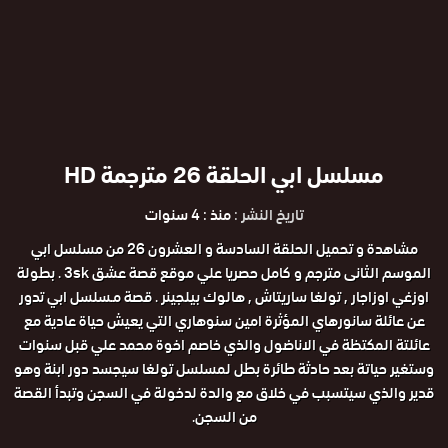
مسلسل ابي الحلقة 26 مترجمة HD
تاريخ النشر :
منذ : 4 سنوات
مشاهدة و تحميل الحلقة السادسة و العشرون 26 من مسلسل ابي
الموسم الثانى مترجم و كامل حصريا علي موقع قصة عشق 3sk . بطولة
اوزغي اوزاجار , تولغا ساريتاش , هالوك بيلجينر . قصة مـسلسل ابي تدور
عن عائلة سانورهاي المؤثرة امين سنوهاري التي يعيش حياة عادية مع
عائلتة المكتظة في الاناضول والذي خاصم اخوة محمد علي قبل سنوات
وستغير حياتة بعد حادثة طائرة بطل لمسلسل تولغا سيجسد دور ابنة وهو
قدير والذي سيتسبب في خلاق مع والدة لدخولة في السجن وتبدأ القصة
من السجن.