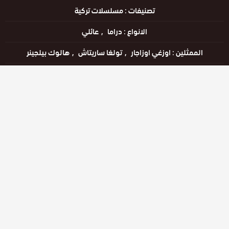
تصنيفات :
مسلسلات تركية
الانواع :
دراما
عائلي
الممثلين :
اوزغي اوزاجار
تولغا ساريتاش
هالوك بيلجينر
الحالة :
يعرض خاليًا
مشاهدة الان
الحلقات
حلقة رقم
حلقة رقم
حلقة رقم
28
29
30