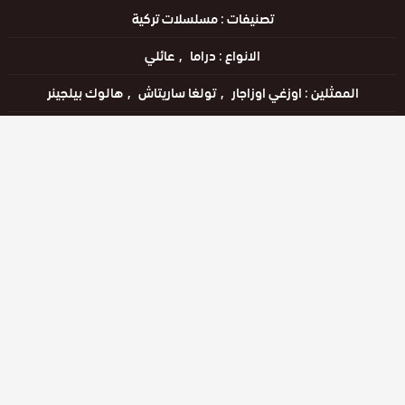
تصنيفات :
مسلسلات تركية
الانواع :
دراما
عائلي
الممثلين :
اوزغي اوزاجار
تولغا ساريتاش
هالوك بيلجينر
الحالة :
يعرض خاليًا
مشاهدة الان
الحلقات
حلقة رقم
حلقة رقم
حلقة رقم
28
29
30