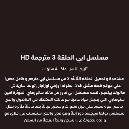
مسلسل ابي الحلقة 3 مترجمة HD
تاريخ النشر :
منذ : 4 سنوات
مشاهدة و تحميل الحلقة الثالثة 3 من مسلسل ابي مترجم و كامل حصريا
علي موقع قصة عشق 3sk . بطولة اوزغي اوزاجار , تولغا ساريتاش ,
هالوك بيلجينر . قصة مـسلسل ابي تدور عن عائلة سانورهاي المؤثرة امين
سنوهاري التي يعيش حياة عادية مع عائلتة المكتظة في الاناضول والذي
خاصم اخوة محمد علي قبل سنوات وستغير حياتة بعد حادثة طائرة بطل
لمسلسل تولغا سيجسد دور ابنة وهو قدير والذي سيتسبب في خلاق مع
والدة لدخولة في السجن وتبدأ القصة من السجن.