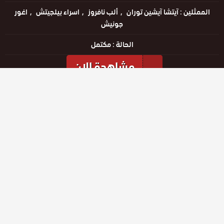
الممثلين :
آيتشا آيشين توران
ألب نافروز
اسراء بيلجيتش
اغور
جونيش
الحالة :
مكتمل
مشاهدة الان
مشاهدة الإعلان
الحلقات
حلقة رقم
حلقة رقم
حلقة رقم
14
15
16