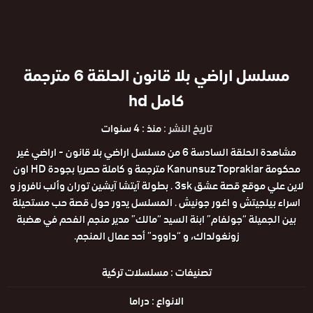
مسلسل اراضي بلا قانون الحلقة 6 مترجمة
كامل hd
تاريخ النشر :
منذ : 4 سنوات
مشاهدة الحلقة السادسة 6 من مسلسل اراضي بلا قانون - اراضي غير
محكومة Kanunsuz Topraklar مترجمة و كاملة حصريا بجودة HD اون
لاين علي موقع قصة عشق 3sk . بطولة آيتشا آيشين توران وألب نافروز و
اسراء بيلجيتش و اغور جونيش . المسلسل يدور حول قصة حب مستحيلة
بين الجميلة “جولفام” ابنة السيد “مالك” مدير منجم الفحم في هضبة
زونغولداك، و “داوود” أحد عمال المنجم.
تصنيفات :
مسلسلات تركية
الانواع :
دراما