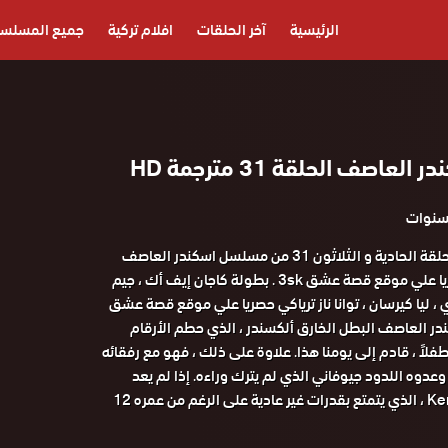
الرئيسية
آخر الحلقات
افلام تركية
جميع المسلس
اصف الحلقة 31 مترجمة HD
مشاهدة و تحميل الحلقة الحادية و الثلاثون 31 من مسلسل اسكندر العاصف
مترجمة و كاملة حصريا علي موقع قصة عشق 3sk . بطولة كاجان إيف أك ، جيم
 ، ليا كيرسان ، توانا ناز ترياكي حصريا علي موقع قصة عشق
 العاصف البطل الخارق ألكسندر ، الذي حطم الأرقام
فلاً ، قادم إلى يومنا هذا. علاوة على ذلك ، فهو مع رفقائه
وعدوه اللدود جيوفاني الذي لم يترك وراءه. إذا لم يعد
Kemankeş İskender ، الذي يتمتع بقدرات غير عادية على الرغم من عمره 12