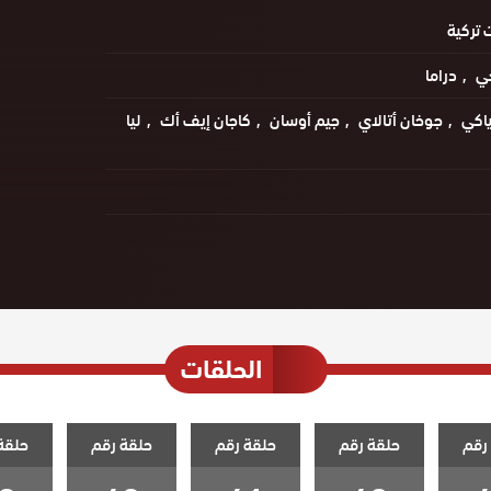
تركية
خي
دراما
رياكي
جوخان أتالاي
جيم أوسان
كاجان إيف أك
ليا
الحلقات
رقم
حلقة رقم
حلقة رقم
حلقة رقم
حلقة