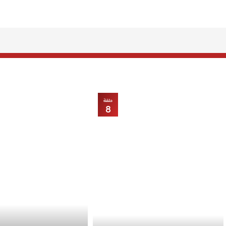
حلقة
8