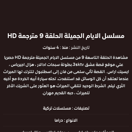
مسلسل الايام الجميلة الحلقة 9 مترجمة HD
تاريخ النشر :
منذ : 4 سنوات
مشاهدة الحلقة التاسعة 9 من مسلسل الايام الجميلة مترجمة HD حصريا
علي موقع قصة عشق 3sktv.بطولة سبحات ادالار ، هزال اجيرباس ،
ايسيك اراس . القصة تأتي سلمى من فان إلى اسطنبول لتترك لها الميراث
عندما تعتقد أن كل الوسائل قد استنفدت. تحته سيارة أبيه الخردة مع أخيه
الثري ليلم. الشرط الوحيد لتلقي الميراث هو العثور على الشريك الآخر
للميراث ، حبه القديم مهران.
تصنيفات :
مسلسلات تركية
الانواع :
دراما