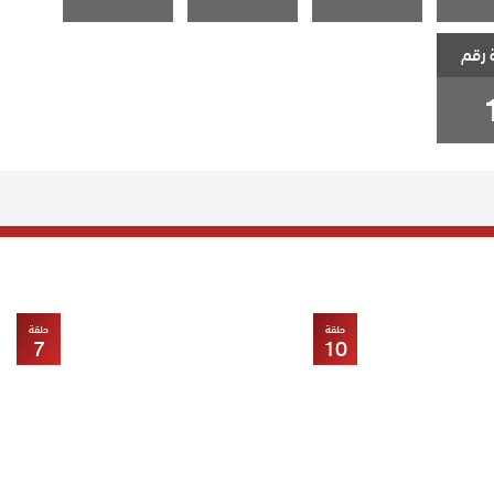
 رقم
حلقة
حلقة
7
10