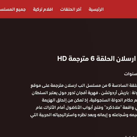
الرئيسية
آخر الحلقات
افلام تركية
جميع المسلس
الحلقة 6 مترجمة HD
مشاهدة وتحميل الحلقة السادسة 6 من مسلسل الب ارسلان مترجمة على موقع
شق 3sk بطولة : باريش أردوتشن ، فهرية أفجان تدور حول يعتبر السلطان
 حكام الدولة السلجوقية، إذ تمكن من إلحاق الهزيمة
واقعة "ملاذكرد" وفتح أبواب الأناضول أمام الأتراك عام
تصميمه وشجاعته و إيمانه وبعد نظره واستراتيجياته الحربية التي