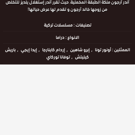
آندر آرجون ملكة الطبقة المخملية. حيث تقرر آندر إستغلال يلديز للتخلص
من زوجها خالد آرجون و تقدم لها عرض حياتها!
تصنيفات :
مسلسلات تركية
الانواع :
دراما
الممثلين :
أونور تونا
إبرو شاهين
إردام كاينارجا
إيدا إيجي
باريش
كيليتش
توفانا توركاي
الحالة :
يعرض خاليًا
مشاهدة الان
الحلقات
حلقة رقم
حلقة رقم
حلقة رقم