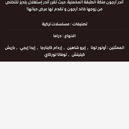
آندر آرجون ملكة الطبقة المخملية. حيث تقرر آندر إستغلال يلديز للتخلص
من زوجها خالد آرجون و تقدم لها عرض حياتها!
تصنيفات :
مسلسلات تركية
الانواع :
دراما
الممثلين :
أونور تونا
إبرو شاهين
إردام كاينارجا
إيدا إيجي
باريش
كيليتش
توفانا توركاي
الحالة :
يعرض خاليًا
مشاهدة الان
الحلقات
حلقة رقم
حلقة رقم
حلقة رقم