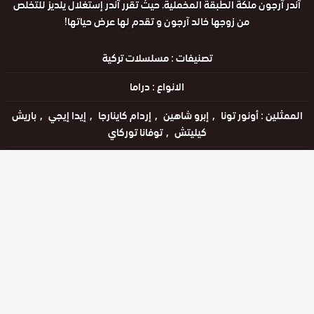
آندر آرجون ملكة الطبقة المخملية. حيث تقرر آندر إستغلال يلديز للتخلص
من زوجها خالد آرجون و تقدم لها عرض حياتها!
تصنيفات :
مسلسلات تركية
الانواع :
دراما
الممثلين :
أونور تونا
إبرو شاهين
إردام كاينارجا
إيدا إيجي
باريش
كيليتش
توفانا توركاي
الحالة :
يعرض خاليًا
مشاهدة الان
الحلقات
حلقة رقم
حلقة رقم
حلقة رقم