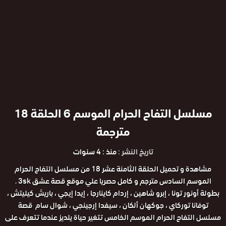
مسلسل التفاح الحرام الموسم 6 الحلقة 18
مترجمة
تاريخ النشر :
منذ : 4 سنوات
مشاهدة و تحميل الحلقة الثامنة عشر 18 من مسلسل التفاح الحرام
الموسم السادس مترجم و كامل حصريا علي موقع قصة عشق 3sk .
بطولة أونور تونا ، إبرو شاهين ، إردام كاينارجا ، إيدا إيجي ، باريش كيليتش ،
توفانا توركاي ، جوكهان ألكان ، سيفدا إرجينجي ، شوال سام قصة
مسلسل التفاح الحرام الموسم الخامس تتغير حياة يلديز عندما تتعرف على