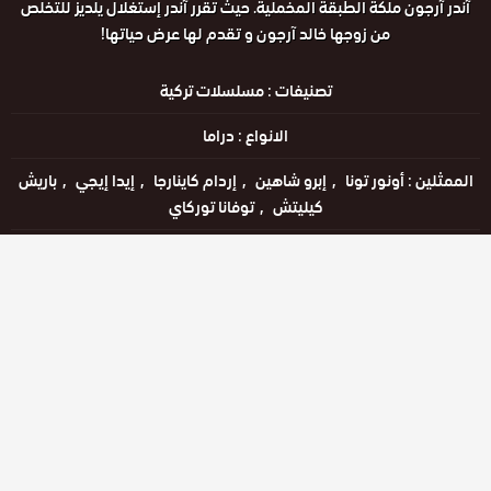
آندر آرجون ملكة الطبقة المخملية. حيث تقرر آندر إستغلال يلديز للتخلص
من زوجها خالد آرجون و تقدم لها عرض حياتها!
تصنيفات :
مسلسلات تركية
الانواع :
دراما
الممثلين :
أونور تونا
إبرو شاهين
إردام كاينارجا
إيدا إيجي
باريش
كيليتش
توفانا توركاي
الحالة :
يعرض خاليًا
مشاهدة الان
الحلقات
حلقة رقم
حلقة رقم
حلقة رقم