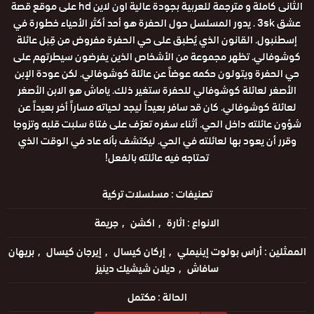
الثانى كاملة و مترجمة للعربية بجودة عالية اون لاين hd على موقع قصة
عشق 3sk . يدور المسلسل حول الحفرة هو أحد أكثر الأحياء خطورة في
إسطنبول. القانون الذي يُطبق على حي الحفرة مفروض من قِبل عائلة
كوشوفالي. تظهر مجموعة من الأشخاص الذين يفرضون سيطرتهم على
حي الحفرة ويتولون حكمه عوضاً عن عائلة كوشوفالي. لكن عودة الإبن
الأصغر لعائلة كوشوفالي للحفرة ستغير ذلك. ياماش هو الابن الأصغر
لعائلة كوشوفالي. كان قد سافر بعيداً ليجد لحياته مساراً أخر بعيداً عن
شؤون عائلته داخل الحي. أثناء سفره تعرّف على فتاة سلبت قلبه وتزوجا
وقرر أن يعود بها لعائلته في الحي. ليكتشف بأنه عاد في الوقت الذي
تحتاجه فيه عائلته بالفعل!
تصنيفات :
مسلسلات تركية
الانواع :
اثارة
اكشن
جريمة
الممثلين :
أراس بولوت إينيملي
إركان كيسال
إيرجان كيسال
بريهان
سافاش
ديلان شيشيك دينيز
الحالة :
مكتمل