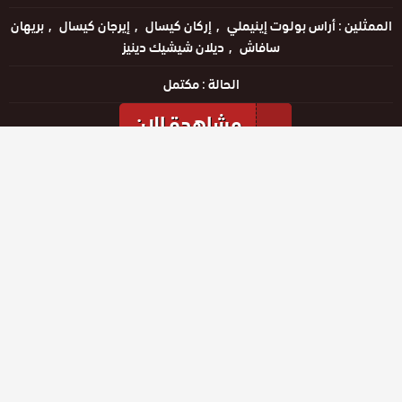
الممثلين :
أراس بولوت إينيملي
إركان كيسال
إيرجان كيسال
بريهان
سافاش
ديلان شيشيك دينيز
الحالة :
مكتمل
مشاهدة الان
مشاهدة الإعلان
المواسم والحلقات
الموسم
4
الموسم
3
الموسم
2
الموسم
1