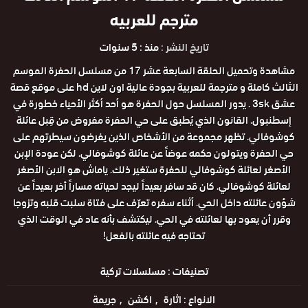
مترجم للعربيه
تاريخ النشر :
منذ : 5 سنوات
مشاهدة وتحميل الحلقة السابعة عشر 17 من مسلسل الحفرة الموسم
الثالث كاملة و مترجمة للعربية بجودة عالية اون لاين hd على موقع قصة
عشق 3sk . يدور المسلسل حول الحفرة هو أحد أكثر الأحياء خطورة في
إسطنبول. القانون الذي يُطبق على حي الحفرة مفروض من قِبل عائلة
كوشوفالي. تظهر مجموعة من الأشخاص الذين يفرضون سيطرتهم على
حي الحفرة ويتولون حكمه عوضاً عن عائلة كوشوفالي. لكن عودة الإبن
الأصغر لعائلة كوشوفالي للحفرة ستغير ذلك. ياماش هو الابن الأصغر
لعائلة كوشوفالي. كان قد سافر بعيداً ليجد لحياته مساراً أخر بعيداً عن
شؤون عائلته داخل الحي. أثناء سفره تعرّف على فتاة سلبت قلبه وتزوجا
وقرر أن يعود بها لعائلته في الحي. ليكتشف بأنه عاد في الوقت الذي
تحتاجه فيه عائلته بالفعل!
تصنيفات :
مسلسلات تركية
الانواع :
اثارة
اكشن
جريمة