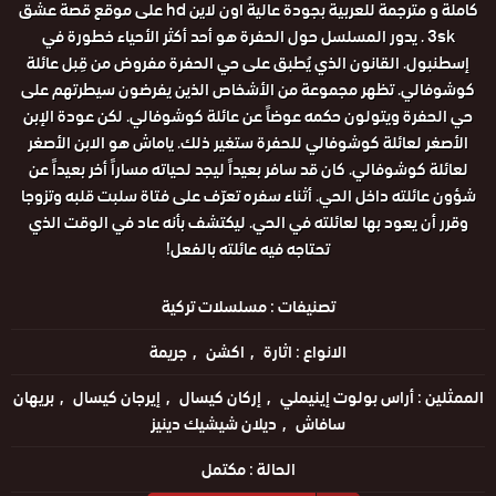
كاملة و مترجمة للعربية بجودة عالية اون لاين hd على موقع قصة عشق
3sk . يدور المسلسل حول الحفرة هو أحد أكثر الأحياء خطورة في
إسطنبول. القانون الذي يُطبق على حي الحفرة مفروض من قِبل عائلة
كوشوفالي. تظهر مجموعة من الأشخاص الذين يفرضون سيطرتهم على
حي الحفرة ويتولون حكمه عوضاً عن عائلة كوشوفالي. لكن عودة الإبن
الأصغر لعائلة كوشوفالي للحفرة ستغير ذلك. ياماش هو الابن الأصغر
لعائلة كوشوفالي. كان قد سافر بعيداً ليجد لحياته مساراً أخر بعيداً عن
شؤون عائلته داخل الحي. أثناء سفره تعرّف على فتاة سلبت قلبه وتزوجا
وقرر أن يعود بها لعائلته في الحي. ليكتشف بأنه عاد في الوقت الذي
تحتاجه فيه عائلته بالفعل!
تصنيفات :
مسلسلات تركية
الانواع :
اثارة
اكشن
جريمة
الممثلين :
أراس بولوت إينيملي
إركان كيسال
إيرجان كيسال
بريهان
سافاش
ديلان شيشيك دينيز
الحالة :
مكتمل