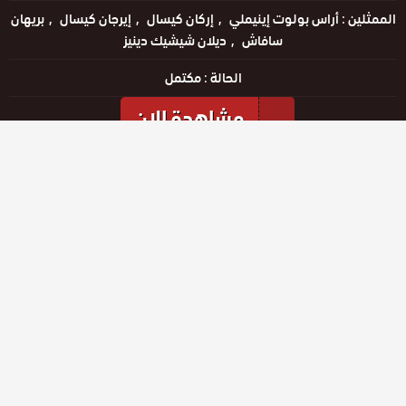
الممثلين :
أراس بولوت إينيملي
إركان كيسال
إيرجان كيسال
بريهان
سافاش
ديلان شيشيك دينيز
الحالة :
مكتمل
مشاهدة الان
مشاهدة الإعلان
المواسم والحلقات
الموسم
4
الموسم
3
الموسم
2
الموسم
1