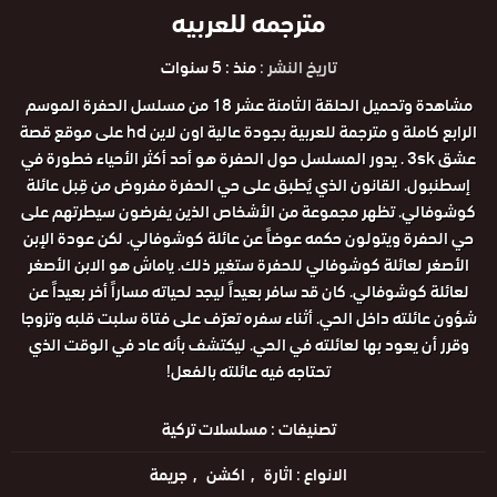
مترجمه للعربيه
تاريخ النشر :
منذ : 5 سنوات
مشاهدة وتحميل الحلقة الثامنة عشر 18 من مسلسل الحفرة الموسم
الرابع كاملة و مترجمة للعربية بجودة عالية اون لاين hd على موقع قصة
عشق 3sk . يدور المسلسل حول الحفرة هو أحد أكثر الأحياء خطورة في
إسطنبول. القانون الذي يُطبق على حي الحفرة مفروض من قِبل عائلة
كوشوفالي. تظهر مجموعة من الأشخاص الذين يفرضون سيطرتهم على
حي الحفرة ويتولون حكمه عوضاً عن عائلة كوشوفالي. لكن عودة الإبن
الأصغر لعائلة كوشوفالي للحفرة ستغير ذلك. ياماش هو الابن الأصغر
لعائلة كوشوفالي. كان قد سافر بعيداً ليجد لحياته مساراً أخر بعيداً عن
شؤون عائلته داخل الحي. أثناء سفره تعرّف على فتاة سلبت قلبه وتزوجا
وقرر أن يعود بها لعائلته في الحي. ليكتشف بأنه عاد في الوقت الذي
تحتاجه فيه عائلته بالفعل!
تصنيفات :
مسلسلات تركية
الانواع :
اثارة
اكشن
جريمة