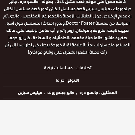
كاملة حصريا علي موقع قصة عشق 3sk . بطولة : جانسو دره ، جانير
جيندوروك ، ميليس سيزين قصة مسلسل الخائن تدور قصة مسلسل الخائن
او عديم الإخلاص حول العلاقات الزوجية والذكور غير المخلصين ، والذي تم
اقتباسه من سلسلة Doctor Foster.وتدور احداث المسلسل حول آسيا،
طبيبة ناجحة. متزوجة بـ فولكان، زوج رائع و أب مذهل لإبنهما علي. عائلة
صغيرة عاشوا دائما حياة مفعمة بالطمأنينة و السعادة . كان زواجهما
المستمر منذ سنوات بمثابة علاقة نقية كوردة بيضاء في نظر آسيا الى أن
رأت خصلة الشعر الشقراء على وشاح فولكان!
تصنيفات :
مسلسلات تركية
الانواع :
دراما
الممثلين :
جانسو دره
جانير جيندوروك
ميليس سيزين
الحالة :
يعرض خاليًا
مشاهدة الان