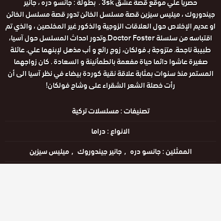
حصريا علي موقع قصة عشق 3sk . بطولة : جانسو دره ، جانير
جيندوروك ، ميليس سيزين قصة مسلسل الخائن تدور قصة مسلسل الخائن
او عديم الإخلاص حول العلاقات الزوجية والذكور غير المخلصين ، والذي تم
اقتباسه من سلسلة Doctor Foster.وتدور احداث المسلسل حول آسيا،
طبيبة ناجحة. متزوجة بـ فولكان، زوج رائع و أب مذهل لإبنهما علي. عائلة
صغيرة عاشوا دائما حياة مفعمة بالطمأنينة و السعادة . كان زواجهما
المستمر منذ سنوات بمثابة علاقة نقية كوردة بيضاء في نظر آسيا الى أن
رأت خصلة الشعر الشقراء على وشاح فولكان!
تصنيفات :
مسلسلات تركية
الانواع :
دراما
الممثلين :
جانسو دره
جانير جيندوروك
ميليس سيزين
الحالة :
يعرض خاليًا
مشاهدة الان