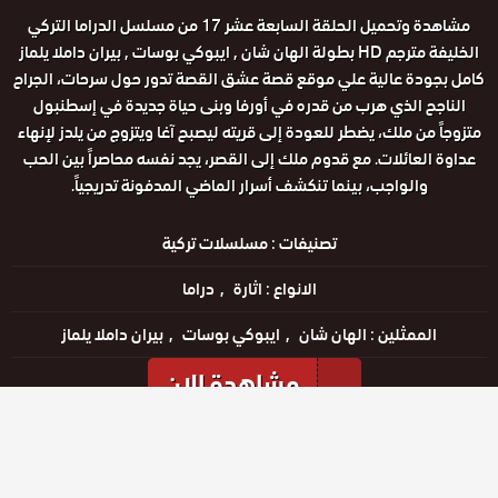
مشاهدة وتحميل الحلقة السابعة عشر 17 من مسلسل الدراما التركي
الخليفة مترجم HD بطولة الهان شان , ايبوكي بوسات , بيران داملا يلماز
كامل بجودة عالية علي موقع قصة عشق القصة تدور حول سرحات، الجراح
الناجح الذي هرب من قدره في أورفا وبنى حياة جديدة في إسطنبول
متزوجاً من ملك، يضطر للعودة إلى قريته ليصبح آغا ويتزوج من يلدز لإنهاء
عداوة العائلات. مع قدوم ملك إلى القصر، يجد نفسه محاصراً بين الحب
والواجب، بينما تنكشف أسرار الماضي المدفونة تدريجياً.
تصنيفات :
مسلسلات تركية
الانواع :
اثارة
دراما
الممثلين :
الهان شان
ايبوكي بوسات
بيران داملا يلماز
مشاهدة الان
مشاهدة الإعلان