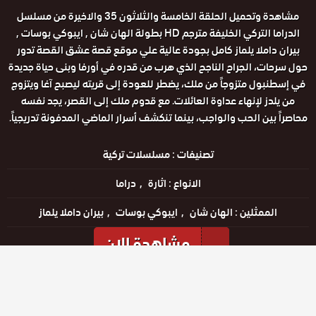
مشاهدة وتحميل الحلقة الخامسة والثلاثون 35 والاخيرة من مسلسل
الدراما التركي الخليفة مترجم HD بطولة الهان شان , ايبوكي بوسات ,
بيران داملا يلماز كامل بجودة عالية علي موقع قصة عشق القصة تدور
حول سرحات، الجراح الناجح الذي هرب من قدره في أورفا وبنى حياة جديدة
في إسطنبول متزوجاً من ملك، يضطر للعودة إلى قريته ليصبح آغا ويتزوج
من يلدز لإنهاء عداوة العائلات. مع قدوم ملك إلى القصر، يجد نفسه
محاصراً بين الحب والواجب، بينما تنكشف أسرار الماضي المدفونة تدريجياً.
تصنيفات :
مسلسلات تركية
الانواع :
اثارة
دراما
الممثلين :
الهان شان
ايبوكي بوسات
بيران داملا يلماز
مشاهدة الان
مشاهدة الإعلان