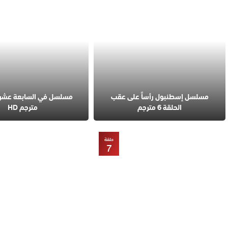
مسلسل إسطنبول رأساً على عقب
الحلقة 6 مترجم
مترجم HD
حلقة
7