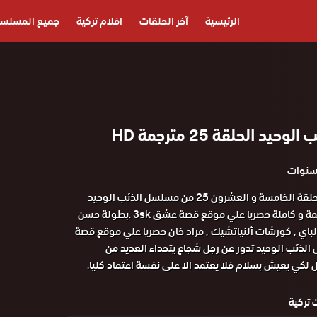
الرئيسية
آخر الحلقات
افلام تركية
جميع المسلس
د الحلقة 25 مترجمة HD
مشاهدة و تحميل الحلقة الخامسة و العشرون 25 من مسلسل الذئب الوحيد
الموسم الثانى مترجمة و كاملة حصريا علي موقع قصة عشق 3sk .بطولة حسن
جولباي , كورشات ألنياتشيك , مراد خان حصريا علي موقع قصة
ذئب الوحيد تدور عن رجل شجاع يتحداء العديد من
لكي يعيش بسلام فلا يعتمد الا على نفسة اعتماد كليا.
تركية