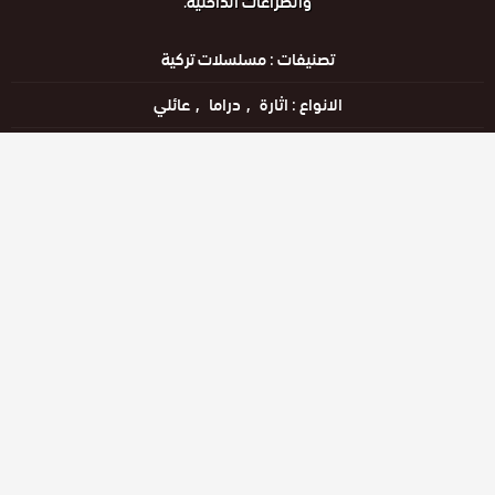
والصراعات الداخلية.
تصنيفات :
مسلسلات تركية
الانواع :
اثارة
دراما
عائلي
الممثلين :
آيبوكه يلماز
امره اوزمان
مشاهدة الان
الحلقات
حلقة رقم
حلقة رقم
حلقة رقم
38
39
40