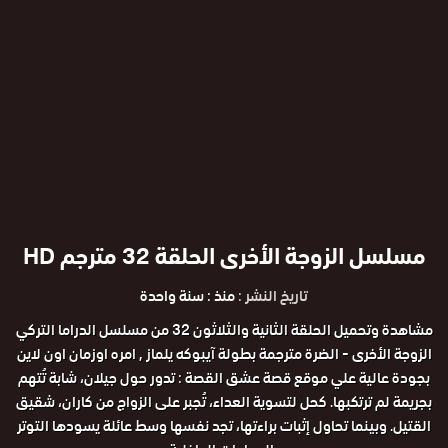
مسلسل الزوجة الأخرى الحلقة 32 مترجم HD
تاريخ النشر :
منذ : سنة واحدة
مشاهدة وتحميل الحلقة الثانية والثلاثون 32 من مسلسل الدراما التركي
الزوجة الأخرى - الضرة مترجمة بطولة آيبوكه يلماز , امره اوزمان اون لاين
بجودة عالية علي موقع قصة عشق القصة : تدور حول جيلان، شابة تُتهم
بجريمة لم ترتكبها. كحل لتسوية العداء، تُجبر على الزواج من كاران، شقيق
القتيل. وبينما تحاول إثبات براءتها، تجد نفسها وسط عائلة يسودها التوتر