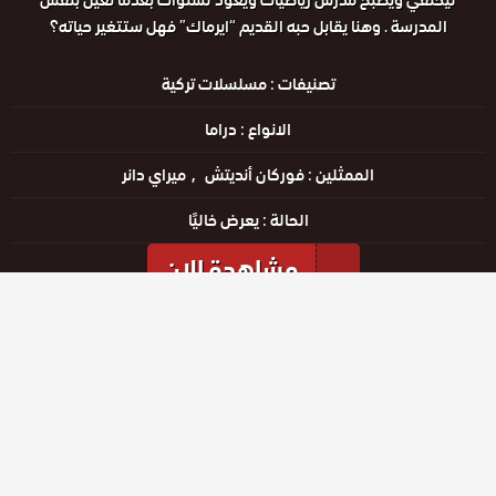
ليختفي ويصبح مدرس رياضيات ويعود لسنوات بعدما تعين بنفس
المدرسة . وهنا يقابل حبه القديم “ايرماك” فهل ستتغير حياته؟
تصنيفات :
مسلسلات تركية
الانواع :
دراما
الممثلين :
فوركان أنديتش
ميراي دانر
الحالة :
يعرض خاليًا
مشاهدة الان
مشاهدة الإعلان
الحلقات