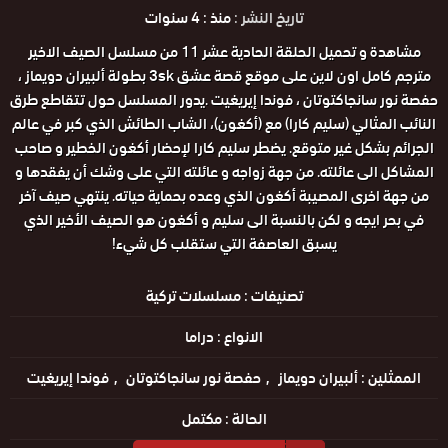
تاريخ النشر :
منذ : 4 سنوات
مشاهدة و تحميل الحلقة الحادية عشر 11 من مسلسل الصيف الاخير
مترجم كامل اون لاين على موقع قصة عشق 3sk بطولة ألبيران دويماز ،
حفصة نور سانجاكتوتان ، فوندا إيريغيت .يدور المسلسل حول تتقاطع طرق
النائب المثالي (سليم كارا) مع (أكغون)، الشاب الطائش الذي كبر في عالم
الجرائم بشكل غير متوقع. يضطر سليم كارا لإحضار أكغون الخطير و صاحب
المشاكل الى عائلته. من جهة زواجه و عائلته التي على وشك أن يفقدها و
من جهة اخرى المصيبة أكغون الذي وعده بحماية حياته. ينتهي صيف آخر
في بحر ايجه و لكن بالنسبة الى سليم و أكغون هو الصيف الأخير الذي
يسبق العاصفة التي ستقلب كل شيء!
تصنيفات :
مسلسلات تركية
الانواع :
دراما
الممثلين :
ألبيران دويماز
حفصة نور سانجاكتوتان
فوندا إيريغيت
الحالة :
مكتمل