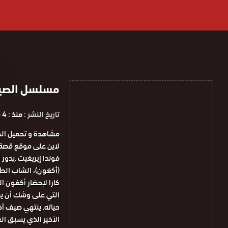
مسلسل الصيف الا
تاريخ النشر :
منذ : 4 سنوات
فوندا إيريغيت .يدور
(أكغون)، الشاب الط
كارا لإحضار أكغون ا
التي على وشك أن يف
حياته. ينتهي صيف آخ
الأخير الذي يسبق ا