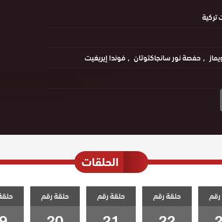
تركية
يماز
حفصة نور سانجاكتوتان
فوندا إيريغيت
الحلقات
رقم
حلقة رقم
حلقة رقم
حلقة رقم
حلقة
9
20
21
22