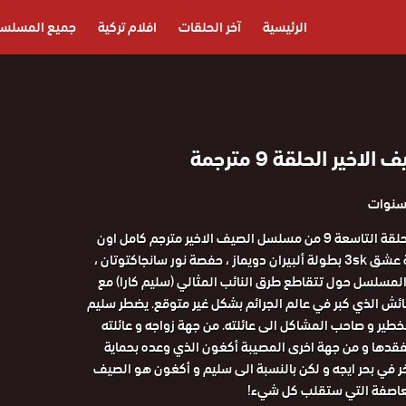
الرئيسية
آخر الحلقات
افلام تركية
جميع المسلس
خير الحلقة 9 مترجمة
مشاهدة و تحميل الحلقة التاسعة 9 من مسلسل الصيف الاخير مترجم كامل اون
لاين على موقع قصة عشق 3sk بطولة ألبيران دويماز ، حفصة نور سانجاكتوتان ،
 المسلسل حول تتقاطع طرق النائب المثالي (سليم كارا) مع
ائش الذي كبر في عالم الجرائم بشكل غير متوقع. يضطر سليم
لخطير و صاحب المشاكل الى عائلته. من جهة زواجه و عائلته
قدها و من جهة اخرى المصيبة أكغون الذي وعده بحماية
ر في بحر ايجه و لكن بالنسبة الى سليم و أكغون هو الصيف
لعاصفة التي ستقلب كل شيء!