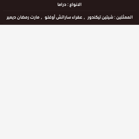
الانواع :
دراما
الممثلين :
شيتين تيكندور
عفراء ساراتش أوغلو
مارت رمضان ديمير
الحالة :
يعرض خاليًا
مشاهدة الان
الحلقات
حلقة رقم
حلقة رقم
حلقة رقم
99
100
101
حلقة رقم
حلقة رقم
حلقة رقم