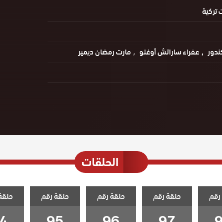
تركية
ندور
عفراء ساراتش أوغلو
مارت رمضان ديمير
الحلقات
رقم
حلقة رقم
حلقة رقم
حلقة رقم
حلقة
4
95
96
97