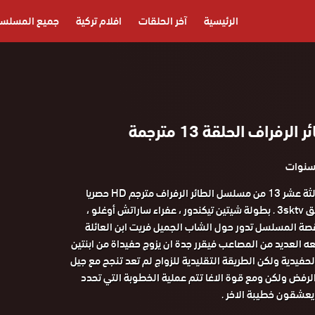
الرئيسية
آخر الحلقات
افلام تركية
جميع المسلس
فراف الحلقة 13 مترجمة
مشاهدة الحلقة الثالثة عشر 13 من مسلسل الطائر الرفراف مترجم HD حصريا
علي موقع قصة عشق 3sktv . بطولة شيتين تيكندور ، عفراء ساراتش أوغلو ،
قصة المسلسل تدور حول الشاب الجميل فريت ابن العائلة
ه العديد من المصاعب فيقرر جدة ان يزوج حفيداة من ابنتين
حفيدية ولكن الطريقة التقليدية للزواج لم تعد تنجح مع جيل
رفض ولكن ومع قوة الاغا تتم عملية الخطوبة التي تحدد
 يعشقون خطيبة الاخر .