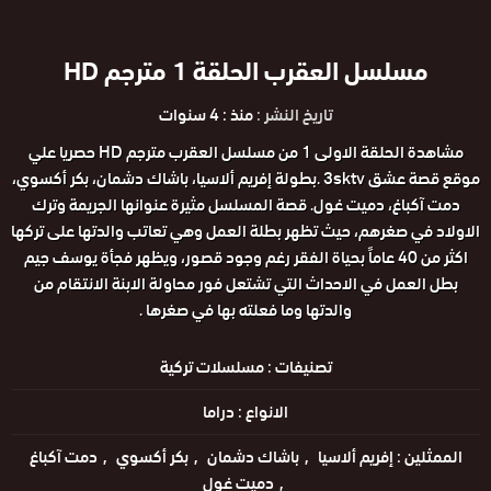
مسلسل العقرب الحلقة 1 مترجم HD
تاريخ النشر :
منذ : 4 سنوات
مشاهدة الحلقة الاولى 1 من مسلسل العقرب مترجم HD حصريا علي
موقع قصة عشق 3sktv .بطولة إفريم ألاسيا، باشاك دشمان، بكر أكسوي،
دمت آكباغ، دميت غول. قصة المسلسل مثيرة عنوانها الجريمة وترك
الاولاد في صغرهم، حيث تظهر بطلة العمل وهي تعاتب والدتها على تركها
اكثر من 40 عاماً بحياة الفقر رغم وجود قصور، ويظهر فجأة يوسف جيم
بطل العمل في الاحداث التي تشتعل فور محاولة الابنة الانتقام من
والدتها وما فعلته بها في صغرها .
تصنيفات :
مسلسلات تركية
الانواع :
دراما
الممثلين :
إفريم ألاسيا
باشاك دشمان
بكر أكسوي
دمت آكباغ
دميت غول