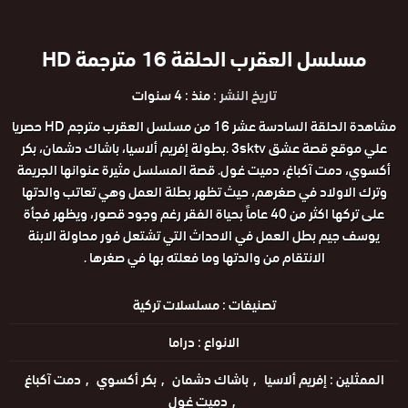
مسلسل العقرب الحلقة 16 مترجمة HD
تاريخ النشر :
منذ : 4 سنوات
مشاهدة الحلقة السادسة عشر 16 من مسلسل العقرب مترجم HD حصريا
علي موقع قصة عشق 3sktv .بطولة إفريم ألاسيا، باشاك دشمان، بكر
أكسوي، دمت آكباغ، دميت غول. قصة المسلسل مثيرة عنوانها الجريمة
وترك الاولاد في صغرهم، حيث تظهر بطلة العمل وهي تعاتب والدتها
على تركها اكثر من 40 عاماً بحياة الفقر رغم وجود قصور، ويظهر فجأة
يوسف جيم بطل العمل في الاحداث التي تشتعل فور محاولة الابنة
الانتقام من والدتها وما فعلته بها في صغرها .
تصنيفات :
مسلسلات تركية
الانواع :
دراما
الممثلين :
إفريم ألاسيا
باشاك دشمان
بكر أكسوي
دمت آكباغ
دميت غول