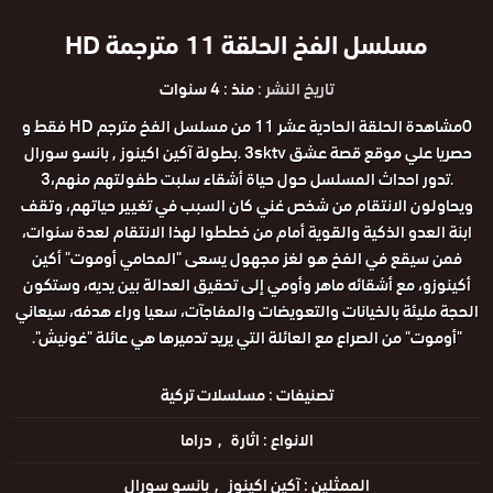
مسلسل الفخ الحلقة 11 مترجمة HD
تاريخ النشر :
منذ : 4 سنوات
0مشاهدة الحلقة الحادية عشر 11 من مسلسل الفخ مترجم HD فقط و
حصريا علي موقع قصة عشق 3sktv .بطولة آكين اكينوز , بانسو سورال
.تدور احداث المسلسل حول حياة أشقاء سلبت طفولتهم منهم،3
ويحاولون الانتقام من شخص غني كان السبب في تغيير حياتهم، وتقف
ابنة العدو الذكية والقوية أمام من خططوا لهذا الانتقام لعدة سنوات،
فمن سيقع في الفخ هو لغز مجهول يسعى "المحامي أوموت" أكين
أكينوزو، مع أشقائه ماهر وأومي إلى تحقيق العدالة بين يديه، وستكون
الحجة مليئة بالخيانات والتعويضات والمفاجآت، سعيا وراء هدفه، سيعاني
"أوموت" من الصراع مع العائلة التي يريد تدميرها هي عائلة "غونيش".
تصنيفات :
مسلسلات تركية
الانواع :
اثارة
دراما
الممثلين :
آكين اكينوز
بانسو سورال