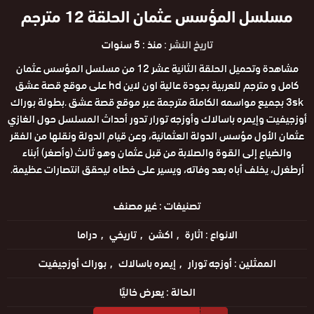
مسلسل المؤسس عثمان الحلقة 12 مترجم
تاريخ النشر :
منذ : 5 سنوات
مشاهدة وتحميل الحلقة الثانية عشر 12 من مسلسل المؤسس عثمان
كامل و مترجم للعربية بجودة عالية اون لاين hd على موقع قصة عشق
3sk بجميع مواسمه الكاملة مترجمة عبر موقع قصة عشق .بطولة بوراك
أوزجيفيت وإيمره باسالاك وأوزجه تورار تدور أحداث المسلسل حول الغازي
عثمان الأول مؤسس الدولة العثمانية، وعن قيام الدولة ونقلها من الفقر
والضياع إلى القوة والصلابة من قبل عثمان وهو ثالث (وأصغر) أبناء
أرطغرل، يخلف أباه بعد وفاته، ويسير على خطاه ليحقق انتصارات عظيمة.
تصنيفات :
غير مصنف
الانواع :
اثارة
اكشن
تاريخي
دراما
الممثلين :
أوزجه تورار
إيمره باسالاك
بوراك أوزجيفيت
الحالة :
يعرض خاليًا