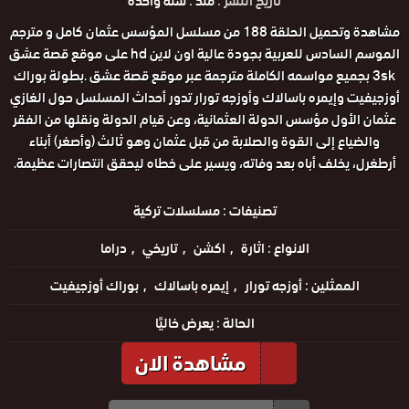
تاريخ النشر :
منذ : سنة واحدة
مشاهدة وتحميل الحلقة 188 من مسلسل المؤسس عثمان كامل و مترجم
الموسم السادس للعربية بجودة عالية اون لاين hd على موقع قصة عشق
3sk بجميع مواسمه الكاملة مترجمة عبر موقع قصة عشق .بطولة بوراك
أوزجيفيت وإيمره باسالاك وأوزجه تورار تدور أحداث المسلسل حول الغازي
عثمان الأول مؤسس الدولة العثمانية، وعن قيام الدولة ونقلها من الفقر
والضياع إلى القوة والصلابة من قبل عثمان وهو ثالث (وأصغر) أبناء
أرطغرل، يخلف أباه بعد وفاته، ويسير على خطاه ليحقق انتصارات عظيمة.
تصنيفات :
مسلسلات تركية
الانواع :
اثارة
اكشن
تاريخي
دراما
الممثلين :
أوزجه تورار
إيمره باسالاك
بوراك أوزجيفيت
الحالة :
يعرض خاليًا
مشاهدة الان