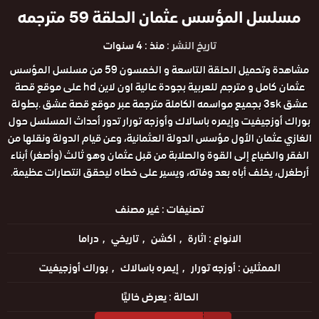
مسلسل المؤسس عثمان الحلقة 59 مترجمه
تاريخ النشر :
منذ : 4 سنوات
مشاهدة وتحميل الحلقة التاسعة و الخمسون 59 من مسلسل المؤسس
عثمان كامل و مترجم للعربية بجودة عالية اون لاين hd على موقع قصة
عشق 3sk بجميع مواسمه الكاملة مترجمة عبر موقع قصة عشق .بطولة
بوراك أوزجيفيت وإيمره باسالاك وأوزجه تورار تدور أحداث المسلسل حول
الغازي عثمان الأول مؤسس الدولة العثمانية، وعن قيام الدولة ونقلها من
الفقر والضياع إلى القوة والصلابة من قبل عثمان وهو ثالث (وأصغر) أبناء
أرطغرل، يخلف أباه بعد وفاته، ويسير على خطاه ليحقق انتصارات عظيمة.
تصنيفات :
غير مصنف
الانواع :
اثارة
اكشن
تاريخي
دراما
الممثلين :
أوزجه تورار
إيمره باسالاك
بوراك أوزجيفيت
الحالة :
يعرض خاليًا