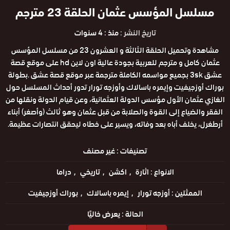
مسلسل المؤسس عثمان الحلقة 23 مترجم
تاريخ النشر :
منذ : 4 سنوات
مشاهدة وتحميل الحلقة الثالثة و العشرون 23 من مسلسل المؤسس
عثمان كامل و مترجم للعربية بجودة عالية اون لاين hd على موقع قصة
عشق 3sk بجميع مواسمه الكاملة مترجمة عبر موقع قصة عشق .بطولة
بوراك أوزجيفيت وإيمره باسالاك وأوزجه تورار تدور أحداث المسلسل حول
الغازي عثمان الأول مؤسس الدولة العثمانية، وعن قيام الدولة ونقلها من
الفقر والضياع إلى القوة والصلابة من قبل عثمان وهو ثالث (وأصغر) أبناء
أرطغرل، يخلف أباه بعد وفاته، ويسير على خطاه ليحقق انتصارات عظيمة.
تصنيفات :
غير مصنف
الانواع :
اثارة
اكشن
تاريخي
دراما
الممثلين :
أوزجه تورار
إيمره باسالاك
بوراك أوزجيفيت
الحالة :
يعرض خاليًا