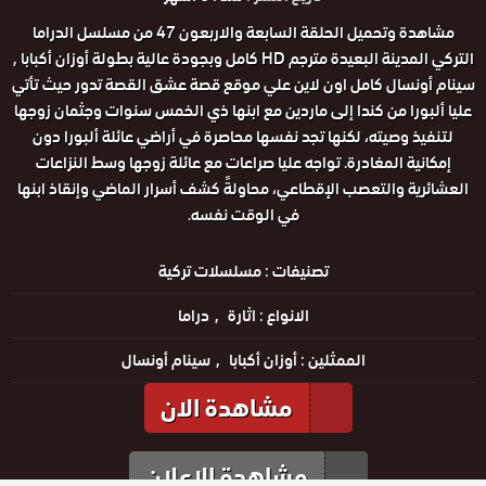
مشاهدة وتحميل الحلقة السابعة والاربعون 47 من مسلسل الدراما
التركي المدينة البعيدة مترجم HD كامل وبجودة عالية بطولة أوزان أكبابا ,
سينام أونسال كامل اون لاين علي موقع قصة عشق القصة تدور حيث تأتي
عليا ألبورا من كندا إلى ماردين مع ابنها ذي الخمس سنوات وجثمان زوجها
لتنفيذ وصيته، لكنها تجد نفسها محاصرة في أراضي عائلة ألبورا دون
إمكانية المغادرة. تواجه عليا صراعات مع عائلة زوجها وسط النزاعات
العشائرية والتعصب الإقطاعي، محاولةً كشف أسرار الماضي وإنقاذ ابنها
في الوقت نفسه.
تصنيفات :
مسلسلات تركية
الانواع :
اثارة
دراما
الممثلين :
أوزان أكبابا
سينام أونسال
مشاهدة الان
مشاهدة الإعلان