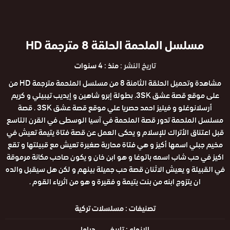
مسلسل الملحمة الحلقة 8 مترجمة HD
تاريخ النشر :
منذ : 4 سنوات
مشاهدة وتحميل الحلقة الثامنة 8 من مسلسل الملحمة مترجمة HD من
على موقع قصة عشق 3SK. بطولة إبرو شاهين و إيديب تيبيلي و كريم
أرسلانوغلو و فيليز احمد حصريا علي موقع قصة عشق 3SK . قصة
مسلسل الملحمة تدور قصة الملحمة في آسيا الوسطى في القرن التاسع
قبل اعتناق الأتراك للإسلام و يحكى العمل عن قصة فتاة يتيمة تعيش في
مخيم جبلي اسمها أكيز و هي فتاة محاربة صغيرة تعيش مع قبيلتها و تقع
اكيز في حب شاب اسمه باتوغا و هو ابن خان و يكون صاحب مكانة مرموقة
في القبيلة و يعيش الاثنان قصة حب جميلة بينهم و لكن هل سيقبل والده
ان يتزوج ابنه من بنت يتيمة و فقيرة و هو من اثرياء القوم .
تصنيفات :
مسلسلات تركية
الانواع :
تاريخي
دراما