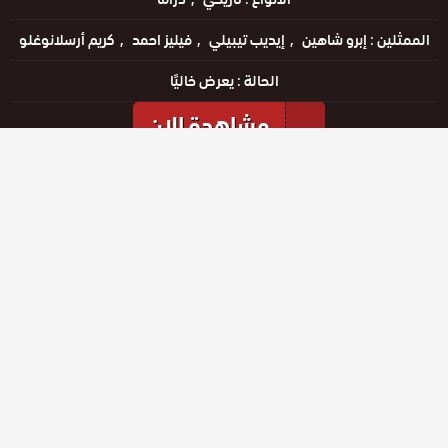
الممثلين :
إبرو شاهين
إيديب تيبيلي
فيليز احمد
كريم أرسلانوغلو
الحالة :
يعرض خاليًا
مشاهدة الان
مشاهدة الإعلان
الحلقات
حلقة رقم
حلقة رقم
حلقة رقم
26
27
28