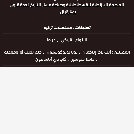
العاصمة البيزنطية للقسطنطينية وصياغة مسار التاريخ لعدة قرون
بوقرقرال .
تصنيفات :
مسلسلات تركية
الانواع :
تاريخي
دراما
الممثلين :
ألب تركر إيلكمان
توبا بويوكوستون
جيم يجيت أوزوموغلو
داملا سونميز
كاجاتاي أتاساغون
الحالة :
مكتمل
مشاهدة الان
المواسم والحلقات