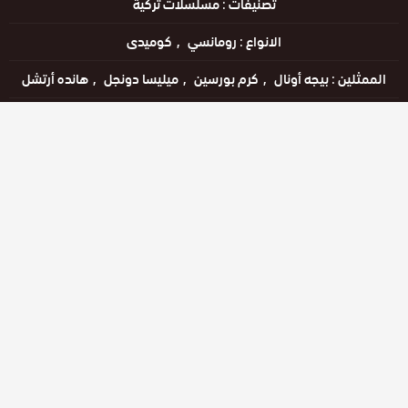
تصنيفات :
مسلسلات تركية
الانواع :
رومانسي
كوميدى
الممثلين :
بيجه أونال
كرم بورسين
ميليسا دونجل
هانده أرتشل
الحالة :
مكتمل
مشاهدة الان
الحلقات
حلقة رقم
حلقة رقم
حلقة رقم
50
51
52