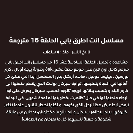
مسلسل انت اطرق بابي الحلقة 16 مترجمة
تاريخ النشر :
منذ : 4 سنوات
مشاهدة و تحميل الحلقة السادسة عشر 16 من مسلسل انت اطرق بابى
مترجم كامل اون لاين على موقع قصة عشق 3sk بطولة بيجه أونال ، كرم
بورسين ، ميليسا دونجل ، هانده أرتشل يدور المسلسل ايدا التي تعلق كل
آمالها في الحياة بتعليمها، تواجه سيركان بولات الذي يقطع منحتها الى
خارج البلد و يتسبب ببقائها خريجة ثانوية فحسب. سيركان يعرض على ايدا
ارجاع منحتها لها في حال تظاهرت بخطوبتها له لمدة شهرين. في البداية
ترفض ايدا عرض هذا الرجل الذي تكرهه، و لكنها تضطر للقبول عندما تتغير
ظروفها. بينما يتظاهر سيركان و ايدا بأنهما مخطوبان، يدخلان في علاقة
شغوفة و صعبة تنسيهما كل ما يعرفان عن الصواب!