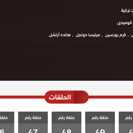
تركية
كوميدى
ل
كرم بورسين
ميليسا دونجل
هانده أرتشل
الحلقات
رقم
حلقة رقم
حلقة رقم
حلقة رقم
حلقة
6
47
48
49