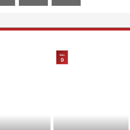
حلقة
9