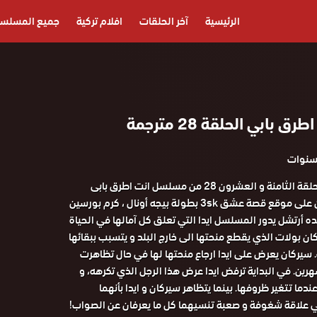
الرئيسية
آخر الحلقات
افلام تركية
جميع المسلس
بابي الحلقة 28 مترجمة
مشاهدة و تحميل الحلقة الثامنة و العشرون 28 من مسلسل انت اطرق بابى
مترجم كامل اون لاين على موقع قصة عشق 3sk بطولة بيجه أونال ، كرم بورسين
ده أرتشل يدور المسلسل ايدا التي تعلق كل آمالها في الحياة
كان بولات الذي يقطع منحتها الى خارج البلد و يتسبب ببقائها
سيركان يعرض على ايدا ارجاع منحتها لها في حال تظاهرت
رين. في البداية ترفض ايدا عرض هذا الرجل الذي تكرهه، و
دما تتغير ظروفها. بينما يتظاهر سيركان و ايدا بأنهما
 علاقة شغوفة و صعبة تنسيهما كل ما يعرفان عن الصواب!