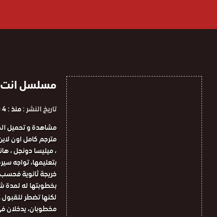
مسلسل انت اطرق 
تاريخ النشر :
منذ : 4 سنوات
، ميليسا دونجل ، هان
بتعليمها، تواجه سير
خريجة ثانوية فحسب. 
بخطوبتها له لمدة شه
لكنها تضطر للقبول عن
مخطوبان، يدخلان في