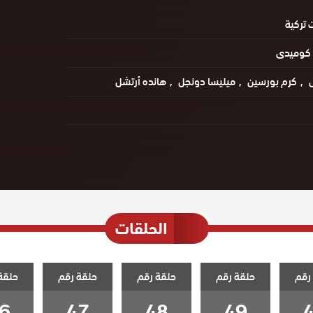
تركية
كوميدى
ل
كرم بورسين
ميليسا دونجل
هانده أرتشل
الحلقات
رقم
حلقة رقم
حلقة رقم
حلقة رقم
حلقة
6
47
48
49