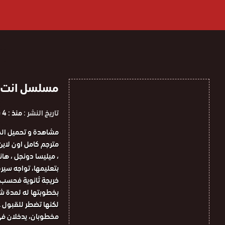
مسلسل انت اطرق 
تاريخ النشر :
منذ : 4 سنوات
، ميليسا دونجل ، هان
بتعليمها، تواجه سير
خريجة ثانوية فحسب. 
بخطوبتها له لمدة شه
لكنها تضطر للقبول عن
مخطوبان، يدخلان في