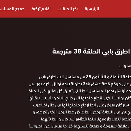
الرئيسية
آخر الحلقات
افلام تركية
جميع المسلس
بابي الحلقة 38 مترجمة
مشاهدة و تحميل الحلقة الثامنة و الثلاثون 38 من مسلسل انت اطرق بابى
مترجم كامل اون لاين على موقع قصة عشق 3sk بطولة بيجه أونال ، كرم بورسين
ده أرتشل يدور المسلسل ايدا التي تعلق كل آمالها في الحياة
كان بولات الذي يقطع منحتها الى خارج البلد و يتسبب ببقائها
سيركان يعرض على ايدا ارجاع منحتها لها في حال تظاهرت
رين. في البداية ترفض ايدا عرض هذا الرجل الذي تكرهه، و
دما تتغير ظروفها. بينما يتظاهر سيركان و ايدا بأنهما
 علاقة شغوفة و صعبة تنسيهما كل ما يعرفان عن الصواب!