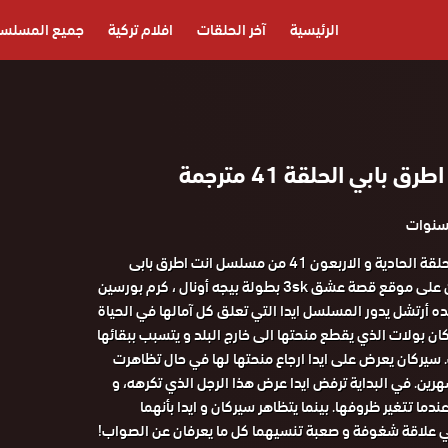
الرئيسية
آخر الحلقات
افلام تركية
جميع المسلس
بابي الحلقة 41 مترجمة
مشاهدة و تحميل الحلقة الحادية و الاربعون 41 من مسلسل انت اطرق بابى
مترجم كامل اون لاين على موقع قصة عشق 3sk بطولة بيجه أونال ، كرم بورسين
ده أرتشل يدور المسلسل ايدا التي تعلق كل آمالها في الحياة
كان بولات الذي يقطع منحتها الى خارج البلد و يتسبب ببقائها
سيركان يعرض على ايدا ارجاع منحتها لها في حال تظاهرت
رين. في البداية ترفض ايدا عرض هذا الرجل الذي تكرهه، و
دما تتغير ظروفها. بينما يتظاهر سيركان و ايدا بأنهما
 علاقة شغوفة و صعبة تنسيهما كل ما يعرفان عن الصواب!