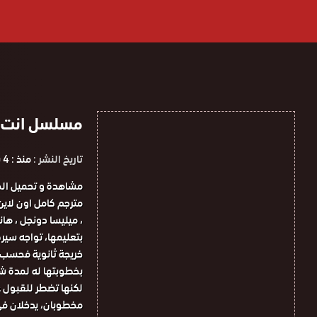
مسلسل انت اطرق 
تاريخ النشر :
منذ : 4 سنوات
، ميليسا دونجل ، هان
بتعليمها، تواجه سير
خريجة ثانوية فحسب. 
بخطوبتها له لمدة شه
لكنها تضطر للقبول عن
مخطوبان، يدخلان في