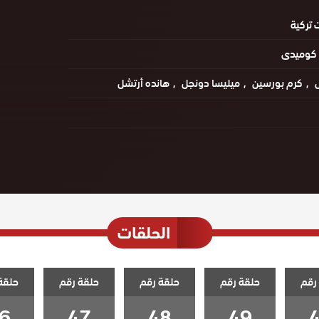
تركية
كوميدى
ل
كرم بورسين
ميليسا دونجل
هانده أرتشل
الحلقات
رقم
حلقة رقم
حلقة رقم
حلقة رقم
حلقة
6
47
48
49