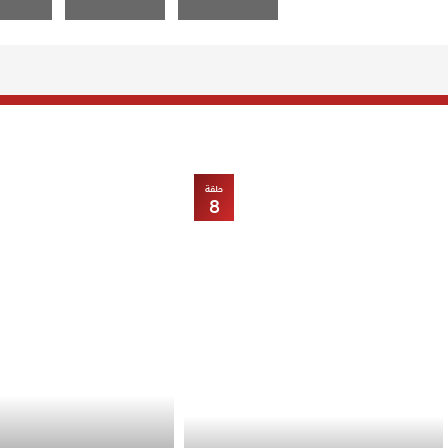
حلقة
8