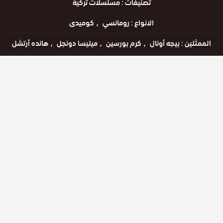
تصنيفات :
مسلسلات تركية
الانواع :
رومانسي
كوميدى
الممثلين :
بيجه أونال
كرم بورسين
ميليسا دونجل
هانده أرتشل
الحالة :
مكتمل
مشاهدة الان
الحلقات
حلقة رقم
حلقة رقم
حلقة رقم
50
51
52