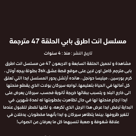
مسلسل انت اطرق بابي الحلقة 47 مترجمة
تاريخ النشر :
منذ : 4 سنوات
مشاهدة و تحميل الحلقة السابعة و الاربعون 47 من مسلسل انت اطرق
بابى مترجم كامل اون لاين على موقع قصة عشق 3sk بطولة بيجه أونال ،
كرم بورسين ، ميليسا دونجل ، هانده أرتشل يدور المسلسل ايدا التي تعلق
كل آمالها في الحياة بتعليمها، تواجه سيركان بولات الذي يقطع منحتها
الى خارج البلد و يتسبب ببقائها خريجة ثانوية فحسب. سيركان يعرض على
ايدا ارجاع منحتها لها في حال تظاهرت بخطوبتها له لمدة شهرين. في
البداية ترفض ايدا عرض هذا الرجل الذي تكرهه، و لكنها تضطر للقبول عندما
تتغير ظروفها. بينما يتظاهر سيركان و ايدا بأنهما مخطوبان، يدخلان في
علاقة شغوفة و صعبة تنسيهما كل ما يعرفان عن الصواب!