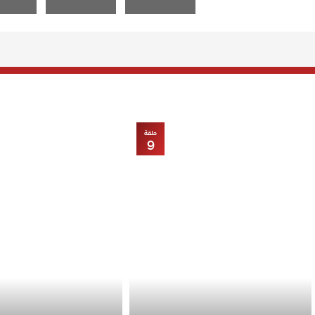
حلقة
9