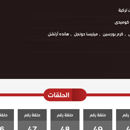
تركية
كوميدى
ل
كرم بورسين
ميليسا دونجل
هانده أرتشل
الحلقات
رقم
حلقة رقم
حلقة رقم
حلقة رقم
حلقة
6
47
48
49