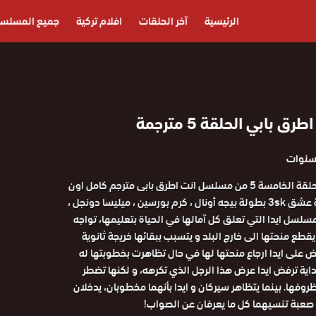
الرئيسية
آخر الحلقات
افلام تركية
جميع المسلس
بابي الحلقة 5 مترجمة
مشاهدة و تحميل الحلقة الخامسة 5 من مسلسل انت اطرق بابى مترجم كامل اون
لاين على موقع قصة عشق 3sk بطولة بيجه أونال ، كرم بورسين ، ميليسا دونجل ،
سلسل ايدا التي تعلق كل آمالها في الحياة بتعليمها، تواجه
طع منحتها الى خارج البلد و يتسبب ببقائها خريجة ثانوية
على ايدا ارجاع منحتها لها في حال تظاهرت بخطوبتها له
اية ترفض ايدا عرض هذا الرجل الذي تكرهه، و لكنها تضطر
روفها. بينما يتظاهر سيركان و ايدا بأنهما مخطوبان، يدخلان
عبة تنسيهما كل ما يعرفان عن الصواب!