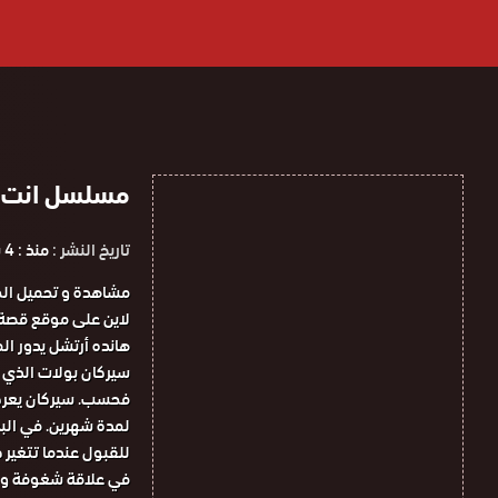
مسلسل انت اطرق 
تاريخ النشر :
منذ : 4 سنوات
هانده أرتشل يدور الم
سيركان بولات الذي يق
فحسب. سيركان يعرض 
لمدة شهرين. في البد
للقبول عندما تتغير ظ
في علاقة شغوفة و ص