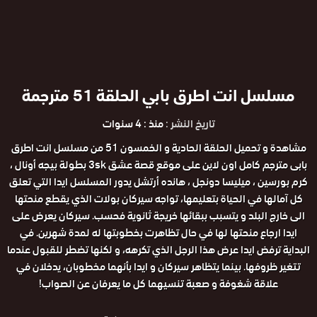
مسلسل انت اطرق بابي الحلقة 51 مترجمة
تاريخ النشر :
منذ : 4 سنوات
مشاهدة و تحميل الحلقة الحادية و الخمسون 51 من مسلسل انت اطرق
بابى مترجم كامل اون لاين على موقع قصة عشق 3sk بطولة بيجه أونال ،
كرم بورسين ، ميليسا دونجل ، هانده أرتشل يدور المسلسل ايدا التي تعلق
كل آمالها في الحياة بتعليمها، تواجه سيركان بولات الذي يقطع منحتها
الى خارج البلد و يتسبب ببقائها خريجة ثانوية فحسب. سيركان يعرض على
ايدا ارجاع منحتها لها في حال تظاهرت بخطوبتها له لمدة شهرين. في
البداية ترفض ايدا عرض هذا الرجل الذي تكرهه، و لكنها تضطر للقبول عندما
تتغير ظروفها. بينما يتظاهر سيركان و ايدا بأنهما مخطوبان، يدخلان في
علاقة شغوفة و صعبة تنسيهما كل ما يعرفان عن الصواب!