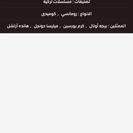
تصنيفات :
مسلسلات تركية
الانواع :
رومانسي
كوميدى
الممثلين :
بيجه أونال
كرم بورسين
ميليسا دونجل
هانده أرتشل
الحالة :
مكتمل
مشاهدة الان
الحلقات
حلقة رقم
حلقة رقم
حلقة رقم
50
51
52