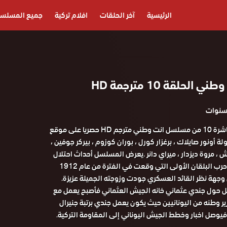
الرئيسية
آخر الحلقات
افلام تركية
جميع المسلس
حلقة 10 مترجمة HD
مشاهدة الحلقة العاشرة 10 من مسلسل انت وطني مترجم HD حصريا على موقع
شق 3sk. بطولة أونور صايلاك ، برغزار كورل ، بوران كوزوم ، بيركر جوفين ،
غنتش ، مروة ديزدار ، ميراي دانر .يعرض المسلسل أحداث احتلال
مدينة إزمير التركية وحرب البلقان الأولى التي وقعت في الفترة من عام 1912
 عام 1913 من وجهة نظر القائد العسكري جودت وزوجته الجميلة عزيزة.
 حول جندي عثماني خانه الجيش العثماني فأصبح يعمل مع
وطنه من اليونانيين حيث يكون يعمل جندي برتبة جنيرال
يوصل اخبار وخطط الجيش اليوناني إلى المقاومة التركية.