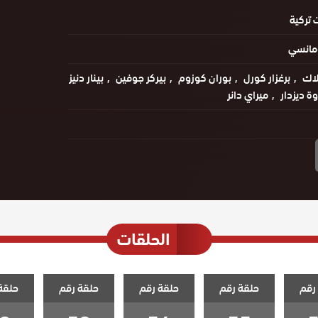
تركية
مانسي
لاك
برغزار كورل
بوران كوزوم
بيركر جوفين
بينار دنيز
ة ديزدار
ميراي دانر
الحلقات
رقم
حلقة رقم
حلقة رقم
حلقة رقم
حلقة