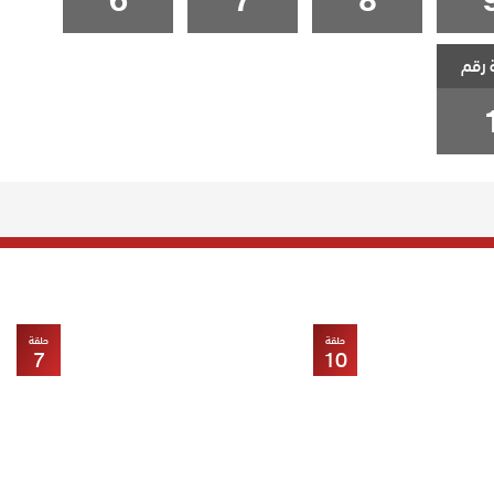
 رقم
حلقة
حلقة
7
10