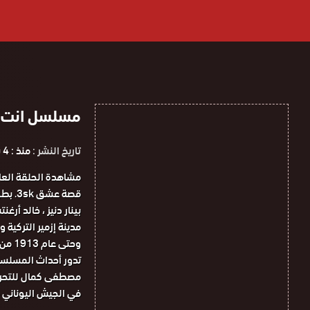
مسلسل انت وطني ال
تاريخ النشر :
منذ : 4 سنوات
قصة ع
بينار دنيز ، خالد أر
وحتى
تدور أحداث المسلسل
مصطفى كمال للتحرير 
في الجيش اليوناني ف