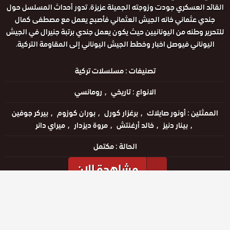
القائد العسكري جودت وزوجته الجميلة عزيزة. تدور أحداث المسلسل حول
جندي عثماني خانه الجيش العثماني فأصبح يعمل مع مصطفى كمال
للتحرير وطنه من اليونانيين حيث يكون يعمل جندي برتبة جنيرال في الجيش
اليوناني فيوصل اخبار وخطط الجيش اليوناني إلى المقاومة التركية.
تصنيفات :
مسلسلات تركية
الانواع :
تاريخي
رومانسي
الممثلين :
أونور صايلاك
برغزار كورل
بوران كوزوم
بيركر جوفين
بينار دنيز
خالد أرغنتش
مروة ديزدار
ميراي دانر
الحالة :
مكتمل
مشاهدة الان
مشاهدة الإعلان