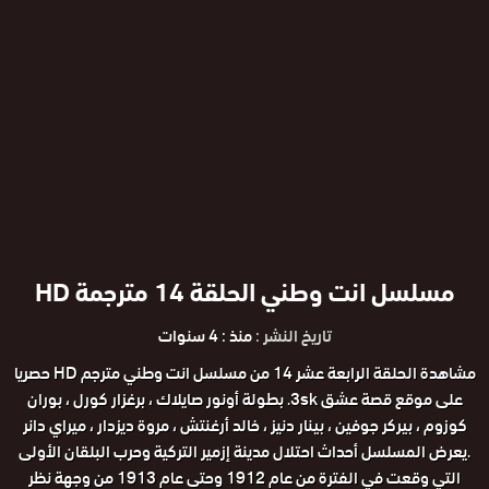
مسلسل انت وطني الحلقة 14 مترجمة HD
تاريخ النشر :
منذ : 4 سنوات
مشاهدة الحلقة الرابعة عشر 14 من مسلسل انت وطني مترجم HD حصريا
على موقع قصة عشق 3sk. بطولة أونور صايلاك ، برغزار كورل ، بوران
كوزوم ، بيركر جوفين ، بينار دنيز ، خالد أرغنتش ، مروة ديزدار ، ميراي دانر
.يعرض المسلسل أحداث احتلال مدينة إزمير التركية وحرب البلقان الأولى
التي وقعت في الفترة من عام 1912 وحتى عام 1913 من وجهة نظر