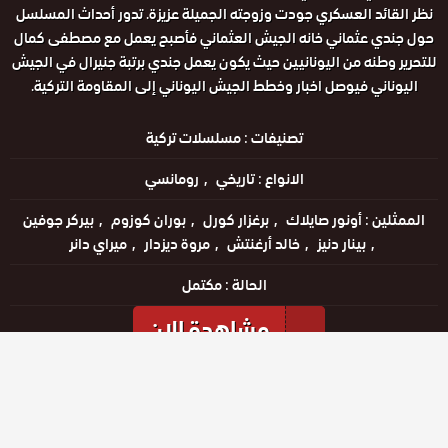
نظر القائد العسكري جودت وزوجته الجميلة عزيزة. تدور أحداث المسلسل
حول جندي عثماني خانه الجيش العثماني فأصبح يعمل مع مصطفى كمال
للتحرير وطنه من اليونانيين حيث يكون يعمل جندي برتبة جنيرال في الجيش
اليوناني فيوصل اخبار وخطط الجيش اليوناني إلى المقاومة التركية.
تصنيفات :
مسلسلات تركية
الانواع :
تاريخي
رومانسي
الممثلين :
أونور صايلاك
برغزار كورل
بوران كوزوم
بيركر جوفين
بينار دنيز
خالد أرغنتش
مروة ديزدار
ميراي دانر
الحالة :
مكتمل
مشاهدة الان
مشاهدة الإعلان