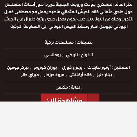
نظر القائد العسكري جودت وزوجته الجميلة عزيزة. تدور أحداث المسلسل
حول جندي عثماني خانه الجيش العثماني فأصبح يعمل مع مصطفى كمال
للتحرير وطنه من اليونانيين حيث يكون يعمل جندي برتبة جنيرال في الجيش
اليوناني فيوصل اخبار وخطط الجيش اليوناني إلى المقاومة التركية.
تصنيفات :
مسلسلات تركية
الانواع :
تاريخي
رومانسي
الممثلين :
أونور صايلاك
برغزار كورل
بوران كوزوم
بيركر جوفين
بينار دنيز
خالد أرغنتش
مروة ديزدار
ميراي دانر
الحالة :
مكتمل
مشاهدة الان
مشاهدة الإعلان