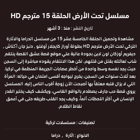
مسلسل تحت الأرض الحلقة 15 مترجم HD
تاريخ النشر :
منذ : 3 أشهر
مشاهدة وتحميل الحلقة الخامسة عشر 15 من مسلسل الدراما والاثارة
التركي تحت الأرض مترجم HD بطولة أوراز كايجلار أوغلو , دنیز جان آکتاش ,
ديفريم أوزكان اون لاين بجودة عالية علي موقع قصة عشق القصة ينتقم
شاب لعائلته بقتل من قتلهم، لكن هذا الانتقام يقوده مباشرة إلى السجن
حيث يجد نفسه وسط واحدة من أخطر عصابات الجريمة المنظمة في تركيا.
بعد ثلاث سنوات من السجن، يخرج ليواجه أقسى امتحان في حياته: المرأة
التي لا يزال قلبه معلقاً بها أصبحت الآن زوجة أقرب الناس إليه. المسلسل
يروي قصة حب جارف يصطدم بالواقع القاسي، ويكشف كيف يختبر القدر
الإنسان في أكثر اللحظات ألماً، وكيف يجد القلب طريقه حتى في أعمق
نقاط الظلام.
تصنيفات :
مسلسلات تركية
الانواع :
اثارة
دراما